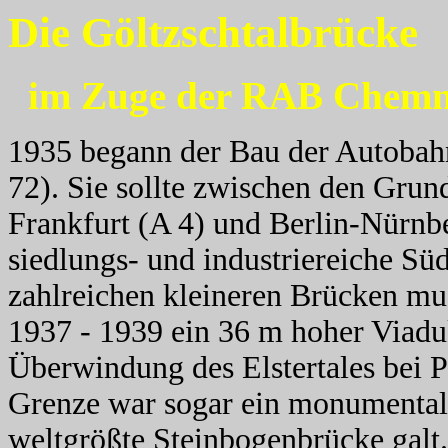
Die Göltzschtalbrücke
im Zuge der RAB Chemni
1935 begann der Bau der Autoba
72). Sie sollte zwischen den Gru
Frankfurt (A 4) und Berlin-Nürnb
siedlungs- und industriereiche Sü
zahlreichen kleineren Brücken mu
1937 - 1939 ein 36 m hoher Viadu
Überwindung des Elstertales bei P
Grenze war sogar ein monumentale
weltgrößte Steinbogenbrücke galt.