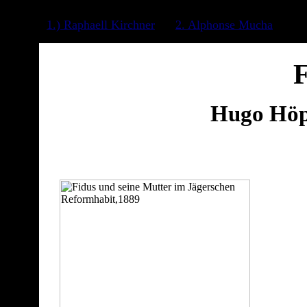
Au Nr. 11, 8. Jahrgang, April 1994. Herausgegeben vom Museumspäd
1.) Raphaell Kirchner
2. Alphonse Mucha
Hugo Höp